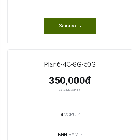
Заказать
Plan6-4C-8G-50G
350,000đ
ежемесячно
4
vCPU
?
8GB
RAM
?