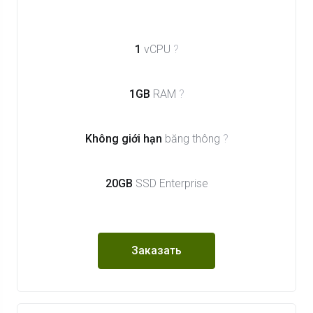
1
vCPU
?
1GB
RAM
?
Không giới hạn
băng thông
?
20GB
SSD Enterprise
Заказать