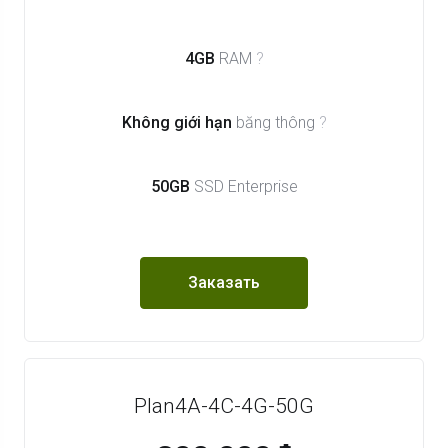
4GB
RAM
?
Không giới hạn
băng thông
?
50GB
SSD Enterprise
Заказать
Plan4A-4C-4G-50G