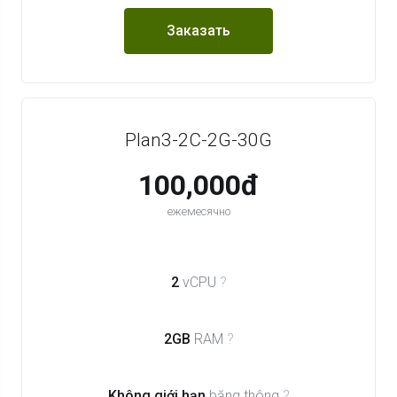
Заказать
Plan3-2C-2G-30G
100,000đ
ежемесячно
2
vCPU
?
2GB
RAM
?
Không giới hạn
băng thông
?