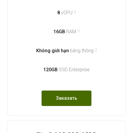
8
vCPU
?
16GB
RAM
?
Không giới hạn
băng thông
?
120GB
SSD Enterprise
Заказать