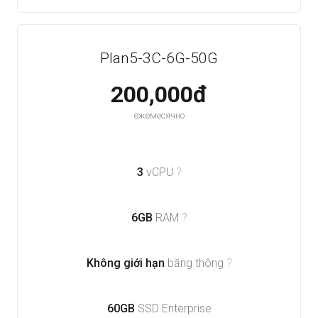
Plan5-3C-6G-50G
200,000đ
ежемесячно
3
vCPU
?
6GB
RAM
?
Không giới hạn
băng thông
?
60GB
SSD Enterprise