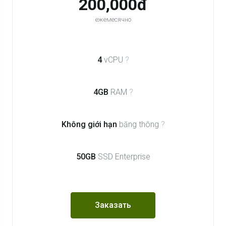
200,000đ
ежемесячно
4
vCPU
?
4GB
RAM
?
Không giới hạn
băng thông
?
50GB
SSD Enterprise
Заказать