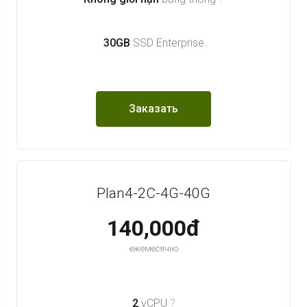
30GB
SSD Enterprise
Заказать
Plan4-2C-4G-40G
140,000đ
ежемесячно
2
vCPU
?