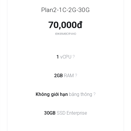
Plan2-1C-2G-30G
70,000đ
ежемесячно
1
vCPU
?
2GB
RAM
?
Không giới hạn
băng thông
?
30GB
SSD Enterprise