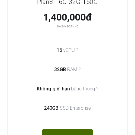
Plan8-16C-32G-150G
1,400,000đ
ежемесячно
16
vCPU
?
32GB
RAM
?
Không giới hạn
băng thông
?
240GB
SSD Enterprise