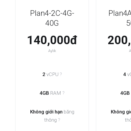
Plan4-2C-4G-
Plan4A
40G
5
140,000đ
200
Aylık
A
2
vCPU
?
4
v
4GB
RAM
?
4GB
Không giới hạn
băng
Không gi
thông
?
th