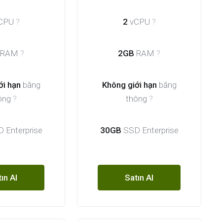
CPU
?
2
vCPU
?
RAM
?
2GB
RAM
?
ới hạn
băng
Không giới hạn
băng
ông
?
thông
?
 Enterprise
30GB
SSD Enterprise
ın Al
Satın Al