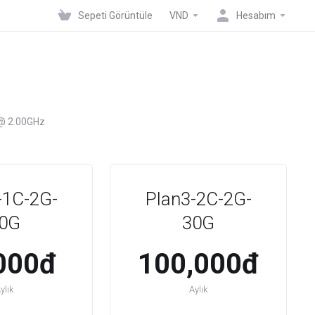
Sepeti Görüntüle
VND
Hesabım
 @ 2.00GHz
-1C-2G-
Plan3-2C-2G-
0G
30G
000đ
100,000đ
ylık
Aylık