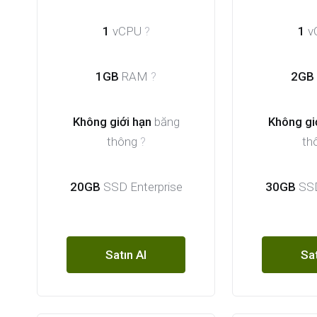
1
vCPU
?
1
v
1GB
RAM
?
2GB
Không giới hạn
băng
Không gi
thông
?
th
20GB
SSD Enterprise
30GB
SSD
Satın Al
Sat