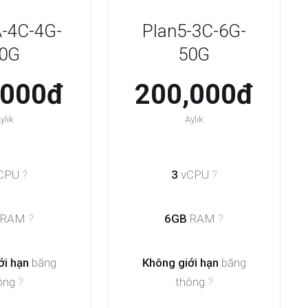
-4C-4G-
Plan5-3C-6G-
0G
50G
,000đ
200,000đ
ylık
Aylık
CPU
?
3
vCPU
?
RAM
?
6GB
RAM
?
ới hạn
băng
Không giới hạn
băng
ông
?
thông
?