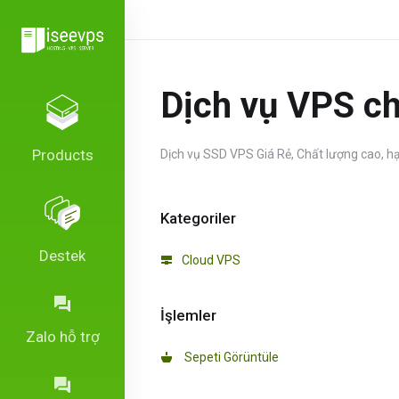
Dịch vụ VPS ch
Products
Dịch vụ SSD VPS Giá Rẻ, Chất lượng cao, 
Kategoriler
Destek
Cloud VPS
İşlemler
Zalo hỗ trợ
Sepeti Görüntüle