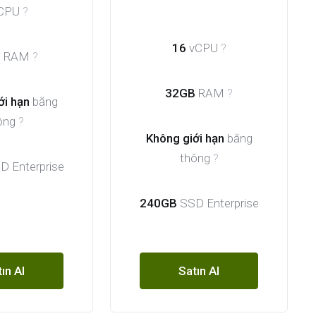
CPU
?
16
vCPU
?
B
RAM
?
32GB
RAM
?
ới hạn
băng
ông
?
Không giới hạn
băng
thông
?
 Enterprise
240GB
SSD Enterprise
ın Al
Satın Al