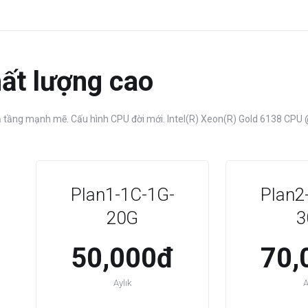
ất lượng cao
hạ tầng mạnh mẽ. Cấu hình CPU đời mới. Intel(R) Xeon(R) Gold 6138 CPU
Plan1-1C-1G-
Plan2
20G
3
50,000đ
70,
Aylık
A