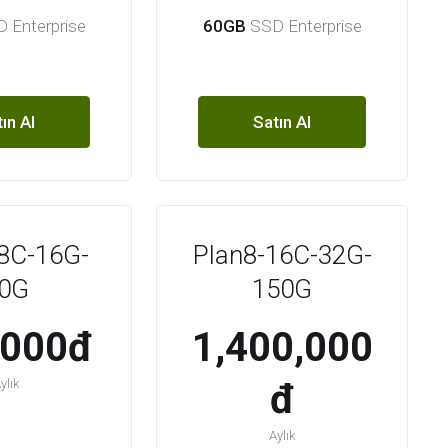
 Enterprise
60GB
SSD Enterprise
ın Al
Satın Al
8C-16G-
Plan8-16C-32G-
0G
150G
,000đ
1,400,000
ylık
đ
Aylık