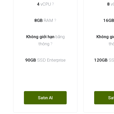
4
vCPU
?
8
v
8GB
RAM
?
16G
Không giới hạn
băng
Không gi
thông
?
th
90GB
SSD Enterprise
120GB
SSD
Satın Al
Sat