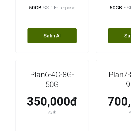
50GB
SSD Enterprise
50GB
SSD
Satın Al
Sat
Plan6-4C-8G-
Plan7-
50G
9
350,000đ
700
Aylık
A