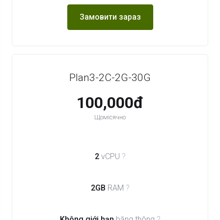
Замовити зараз
Plan3-2C-2G-30G
100,000đ
Щомісячно
2
vCPU
?
2GB
RAM
?
Không giới hạn
băng thông
?