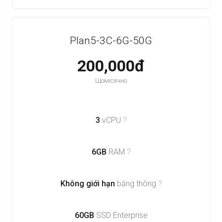
Plan5-3C-6G-50G
200,000đ
Щомісячно
3
vCPU
?
6GB
RAM
?
Không giới hạn
băng thông
?
60GB
SSD Enterprise