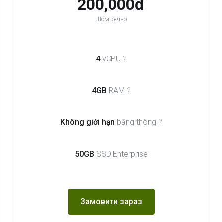
200,000đ
Щомісячно
4
vCPU
?
4GB
RAM
?
Không giới hạn
băng thông
?
50GB
SSD Enterprise
Замовити зараз