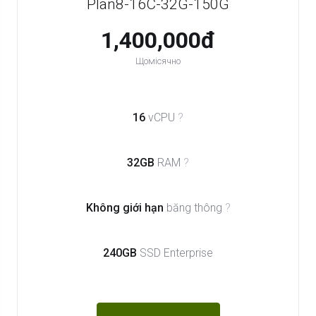
Plan8-16C-32G-150G
1,400,000đ
Щомісячно
16
vCPU
?
32GB
RAM
?
Không giới hạn
băng thông
?
240GB
SSD Enterprise