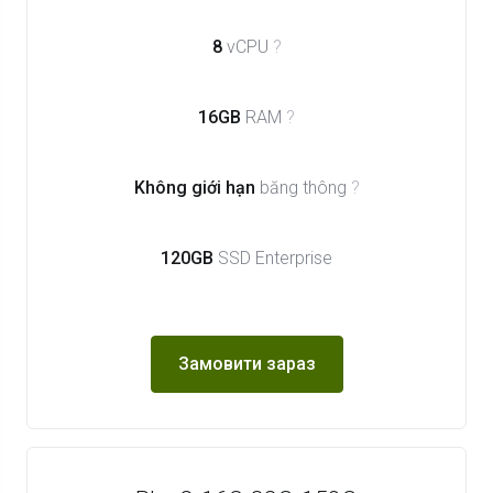
8
vCPU
?
16GB
RAM
?
Không giới hạn
băng thông
?
120GB
SSD Enterprise
Замовити зараз