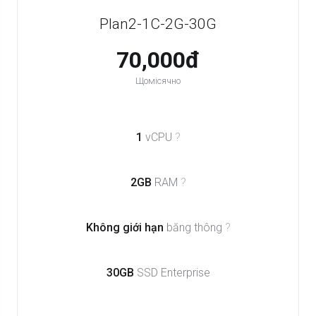
Plan2-1C-2G-30G
70,000đ
Щомісячно
1
vCPU
?
2GB
RAM
?
Không giới hạn
băng thông
?
30GB
SSD Enterprise