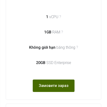
1
vCPU
?
1GB
RAM
?
Không giới hạn
băng thông
?
20GB
SSD Enterprise
Замовити зараз