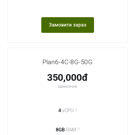
Замовити зараз
Plan6-4C-8G-50G
350,000đ
Щомісячно
4
vCPU
?
8GB
RAM
?