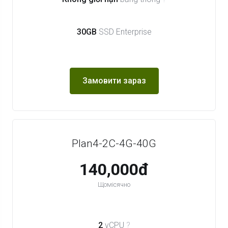
30GB
SSD Enterprise
Замовити зараз
Plan4-2C-4G-40G
140,000đ
Щомісячно
2
vCPU
?